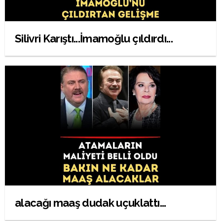
Silivri Karıştı...İmamoğlu çıldırdı...
alacağı maaş dudak uçuklattı...