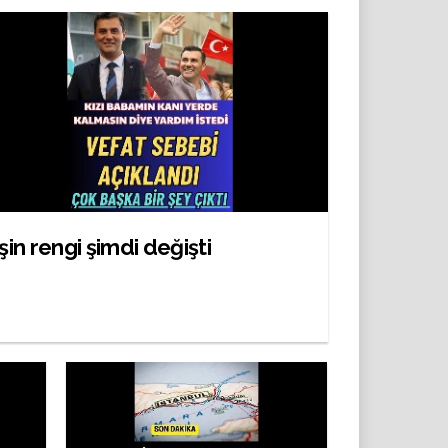
İşin rengi şimdi değişti