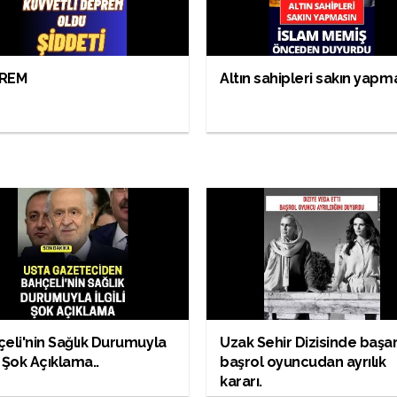
REM
Altın sahipleri sakın yapm
eli'nin Sağlık Durumuyla
Uzak Sehir Dizisinde başarı
li Şok Açıklama..
başrol oyuncudan ayrılık
kararı.