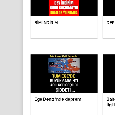
BİM İNDİRİM
DEP
Ege Denizi'nde deprem!
Bahç
İlgi