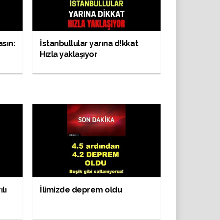
asın:
İstanbullular yarına d!kkat
Hızla yaklaşıyor
lı
İlimizde deprem oldu