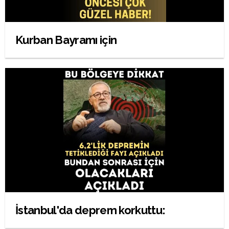
Kurban Bayramı için
İstanbul'da deprem korkuttu: