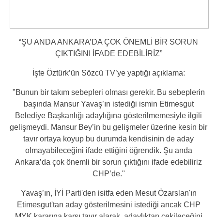
“ŞU ANDA ANKARA’DA ÇOK ÖNEMLİ BİR SORUN
ÇIKTIĞINI İFADE EDEBİLİRİZ”
İşte Öztürk’ün Sözcü TV’ye yaptığı açıklama:
"Bunun bir takım sebepleri olması gerekir. Bu sebeplerin
başında Mansur Yavaş’ın istediği ismin Etimesgut
Belediye Başkanlığı adaylığına gösterilmemesiyle ilgili
gelişmeydi. Mansur Bey’in bu gelişmeler üzerine kesin bir
tavır ortaya koyup bu durumda kendisinin de aday
olmayabileceğini ifade ettiğini öğrendik. Şu anda
Ankara’da çok önemli bir sorun çıktığını ifade edebiliriz
CHP’de."
Yavaş’ın, İYİ Parti'den isitfa eden Mesut Özarslan'ın
Etimesgut'tan aday gösterilmesini istediği ancak CHP
MYK kararına karşı tavır alarak, adaylıktan çekileceğini