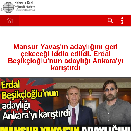
Mansur Yavaş'ın adaylığını geri
çekeceği iddia edildi. Erdal
Beşikçioğlu'nun adaylığı Ankara'yı
karıştırdı