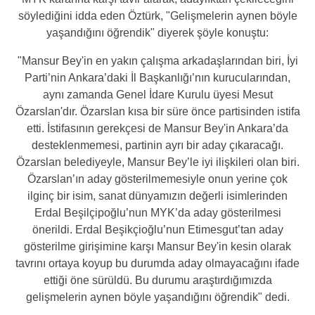
söylediğini idda eden Öztürk, "Gelişmelerin aynen böyle
yaşandığını öğrendik"
diyerek şöyle konuştu:
"Mansur Bey'in en yakın çalışma arkadaşlarından biri, İyi
Parti’nin Ankara’daki İl Başkanlığı’nın kurucularından,
aynı zamanda Genel İdare Kurulu üyesi Mesut
Özarslan'dır. Özarslan kısa bir süre önce partisinden istifa
etti. İstifasının gerekçesi de Mansur Bey'in Ankara’da
desteklenmemesi, partinin ayrı bir aday çıkaracağı.
Özarslan belediyeyle, Mansur Bey’le iyi ilişkileri olan biri.
Özarslan’ın aday gösterilmemesiyle onun yerine çok
ilginç bir isim, sanat dünyamızın değerli isimlerinden
Erdal Beşilçipoğlu’nun MYK’da aday gösterilmesi
önerildi. Erdal Beşikçioğlu’nun Etimesgut’tan aday
gösterilme girişimine karşı Mansur Bey'in kesin olarak
tavrını ortaya koyup bu durumda aday olmayacağını ifade
ettiği öne sürüldü. Bu durumu araştırdığımızda
gelişmelerin aynen böyle yaşandığını öğrendik"
dedi.